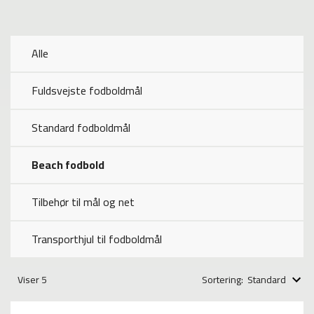
POPULÆRE
BANEVEDLIGEHOLDELSE
Alle
FODBOLDE
Fuldsvejste fodboldmål
FODBOLDMÅL
Standard fodboldmål
FODBOLD UDSTYR
Beach fodbold
NET TIL FODBOLDMÅL
Tilbehør til mål og net
SPILLE- OG FRITIDSTØJ
Transporthjul til fodboldmål
STADIONUDSTYR
Viser
5
Sortering:
Standard