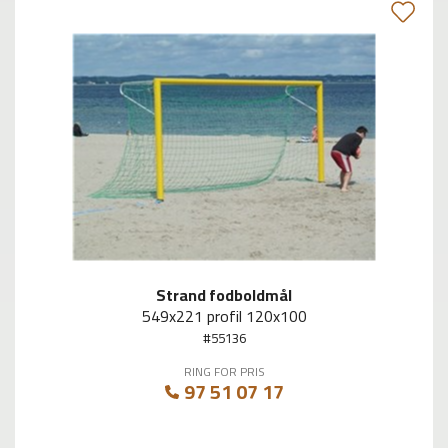
Strand fodboldmål
549x221 profil 120x100
#55136
RING FOR PRIS
97 51 07 17