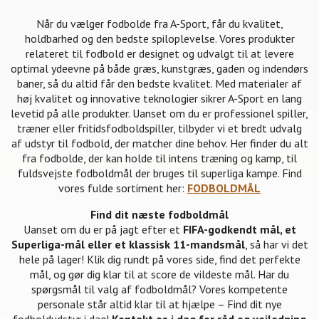
Når du vælger fodbolde fra A-Sport, får du kvalitet,
holdbarhed og den bedste spiloplevelse. Vores produkter
relateret til fodbold er designet og udvalgt til at levere
optimal ydeevne på både græs, kunstgræs, gaden og indendørs
baner, så du altid får den bedste kvalitet. Med materialer af
høj kvalitet og innovative teknologier sikrer A-Sport en lang
levetid på alle produkter. Uanset om du er professionel spiller,
træner eller fritidsfodboldspiller, tilbyder vi et bredt udvalg
af udstyr til fodbold, der matcher dine behov. Her finder du alt
fra fodbolde, der kan holde til intens træning og kamp, til
fuldsvejste fodboldmål der bruges til superliga kampe. Find
vores fulde sortiment her:
FODBOLDMÅL
Find dit næste fodboldmål
Uanset om du er på jagt efter et
FIFA-godkendt mål, et
Superliga-mål eller et klassisk 11-mandsmål
, så har vi det
hele på lager! Klik dig rundt på vores side, find det perfekte
mål, og gør dig klar til at score de vildeste mål. Har du
spørgsmål til valg af fodboldmål? Vores kompetente
personale står altid klar til at hjælpe – Find dit nye
fodboldudstyr i dag!
Kontakt os i dag for råd og vejledning