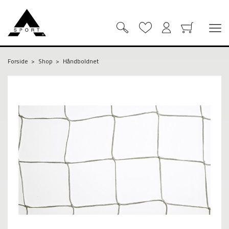
Forside
Shop
Håndboldnet