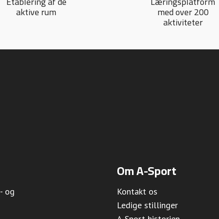
Etablering af de
Læringsplatform
aktive rum
med over 200
aktiviteter
Om A-Sport
- og
Kontakt os
Ledige stillinger
A-Sport historien